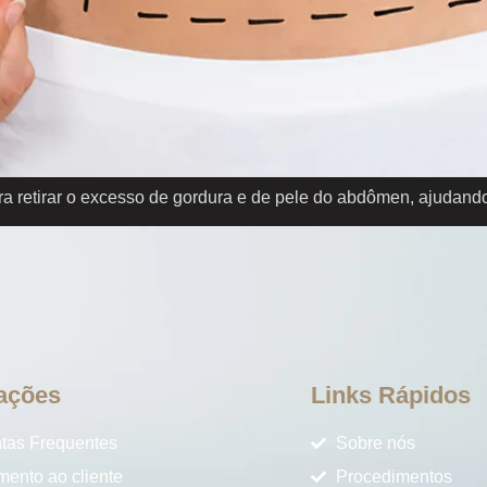
ra retirar o excesso de gordura e de pele do abdômen, ajudando 
ações
Links Rápidos
tas Frequentes
Sobre nós
mento ao cliente
Procedimentos