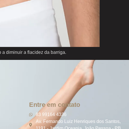
a diminuir a flacidez da barriga.
Entre em contato
83 99164 4336
Av. Fernando Luiz Henriques dos Santos,
1191 - Jardim Oceania, João Pessoa - PB